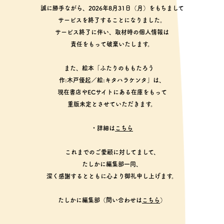
誠に勝手ながら、2026年8月31日（月）をもちまして
サービスを終了することになりました。
サービス終了に伴い、取材時の個人情報は
責任をもって破棄いたします。
また、絵本「ふたりのももたろう
作:木戸優起／絵:キタハラケンタ」は、
現在書店やECサイトにある在庫をもって
重版未定とさせていただきます。
・詳細は
こちら
これまでのご愛顧に対してまして、
たしかに編集部一同、
深く感謝するとともに心より御礼申し上げます。
たしかに編集部（問い合わせは
こちら
）