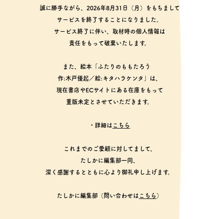
誠に勝手ながら、2026年8月31日（月）をもちまして
サービスを終了することになりました。
サービス終了に伴い、取材時の個人情報は
責任をもって破棄いたします。
また、絵本「ふたりのももたろう
作:木戸優起／絵:キタハラケンタ」は、
現在書店やECサイトにある在庫をもって
重版未定とさせていただきます。
・詳細は
こちら
これまでのご愛顧に対してまして、
たしかに編集部一同、
深く感謝するとともに心より御礼申し上げます。
たしかに編集部（問い合わせは
こちら
）