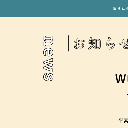
毎日に
news
お知ら
W
平