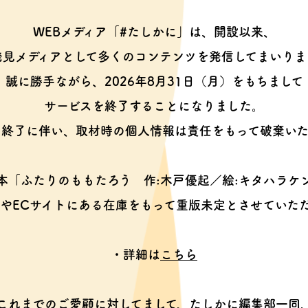
WEBメディア「#たしかに」は、開設以来、
発見メディアとして多くのコンテンツを
発信してまいりま
誠に勝手ながら、2026年8月31日（月）をもちまして
サービスを終了することになりました。
ス終了に伴い、取材時の個人情報は
責任をもって破棄いた
本「ふたりのももたろう
作:木戸優起／絵:キタハラケ
やECサイトにある在庫をもって
重版未定とさせていた
・詳細は
こちら
これまでのご愛顧に対してまして、
たしかに編集部一同