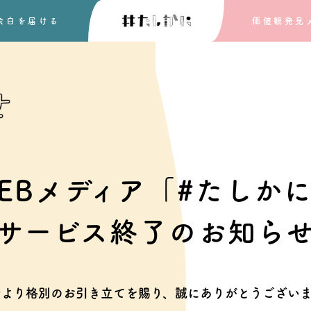
余白を
届ける
価値観発見
せ
EBメディア「#たしか
サービス終了のお知ら
素より格別のお引き立てを賜り、
誠にありがとうございま