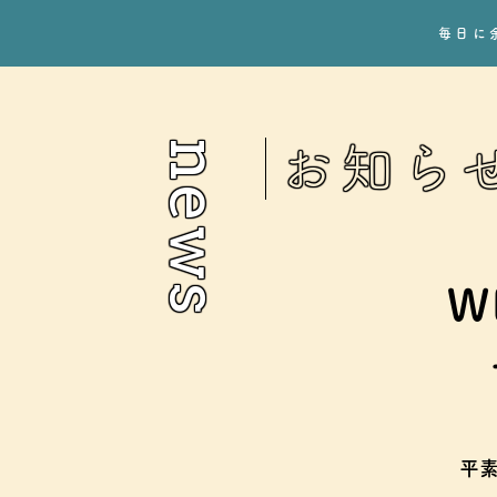
毎日に
news
お知ら
W
平