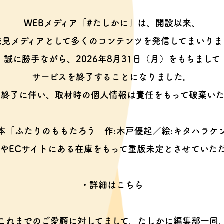
WEBメディア「#たしかに」は、開設以来、
発見メディアとして多くのコンテンツを
発信してまいりま
誠に勝手ながら、2026年8月31日（月）をもちまして
サービスを終了することになりました。
ス終了に伴い、取材時の個人情報は
責任をもって破棄いた
本「ふたりのももたろう
作:木戸優起／絵:キタハラケ
やECサイトにある在庫をもって
重版未定とさせていた
・詳細は
こちら
これまでのご愛顧に対してまして、
たしかに編集部一同