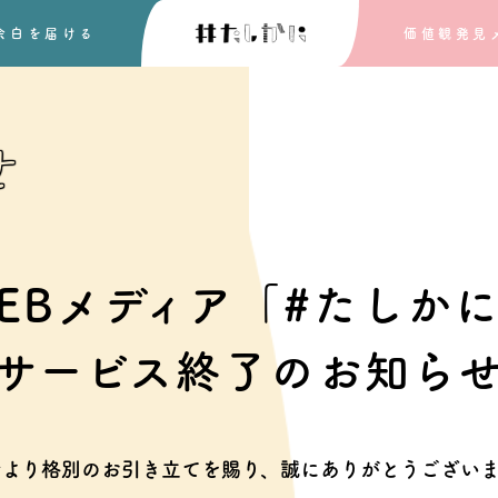
余白を
届ける
価値観発見
せ
EBメディア「#たしか
サービス終了のお知ら
素より格別のお引き立てを賜り、
誠にありがとうございま