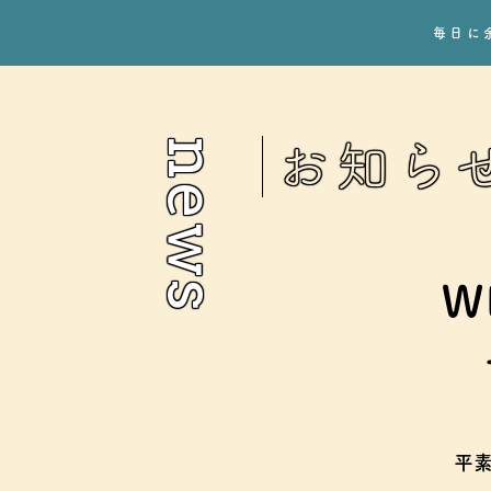
毎日に
news
お知ら
W
平