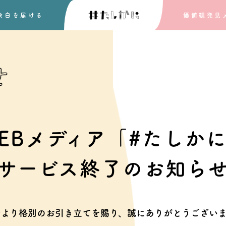
余白を
届ける
価値観発見
せ
EBメディア「#たしか
サービス終了のお知ら
素より格別のお引き立てを賜り、
誠にありがとうございま