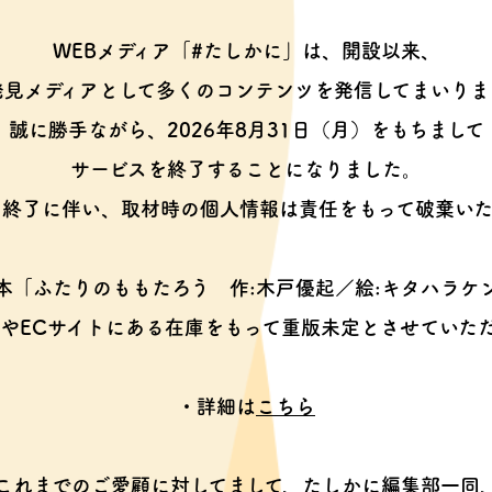
WEBメディア「#たしかに」は、開設以来、
発見メディアとして多くのコンテンツを
発信してまいりま
誠に勝手ながら、2026年8月31日（月）をもちまして
サービスを終了することになりました。
ス終了に伴い、取材時の個人情報は
責任をもって破棄いた
本「ふたりのももたろう
作:木戸優起／絵:キタハラケ
やECサイトにある在庫をもって
重版未定とさせていた
・詳細は
こちら
これまでのご愛顧に対してまして、
たしかに編集部一同