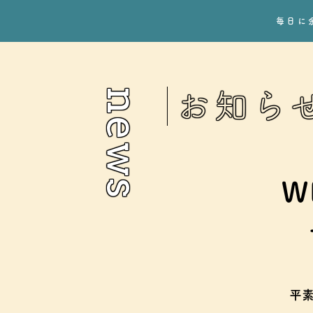
毎日に
news
お知ら
W
平