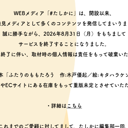
WEBメディア「#たしかに」は、開設以来、
発見メディアとして多くのコンテンツを
発信してまいりま
誠に勝手ながら、2026年8月31日（月）をもちまして
サービスを終了することになりました。
ス終了に伴い、取材時の個人情報は
責任をもって破棄いた
本「ふたりのももたろう
作:木戸優起／絵:キタハラケ
やECサイトにある在庫をもって
重版未定とさせていた
・詳細は
こちら
これまでのご愛顧に対してまして、
たしかに編集部一同