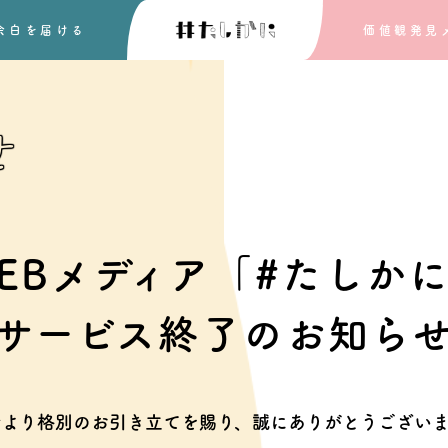
余白を
届ける
価値観発見
せ
EBメディア「#たしか
サービス終了のお知ら
素より格別のお引き立てを賜り、
誠にありがとうございま