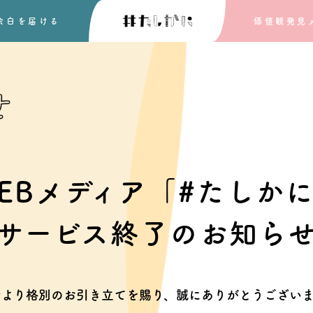
余白を
届ける
価値観発見
せ
EBメディア「#たしか
サービス終了のお知ら
素より格別のお引き立てを賜り、
誠にありがとうございま