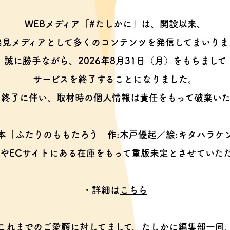
WEBメディア「#たしかに」は、開設以来、
発見メディアとして多くのコンテンツを
発信してまいりま
誠に勝手ながら、2026年8月31日（月）をもちまして
サービスを終了することになりました。
ス終了に伴い、取材時の個人情報は
責任をもって破棄いた
本「ふたりのももたろう
作:木戸優起／絵:キタハラケ
やECサイトにある在庫をもって
重版未定とさせていた
・詳細は
こちら
これまでのご愛顧に対してまして、
たしかに編集部一同