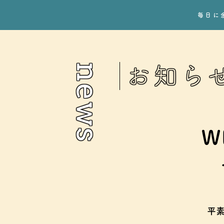
毎日に
news
お知ら
W
平