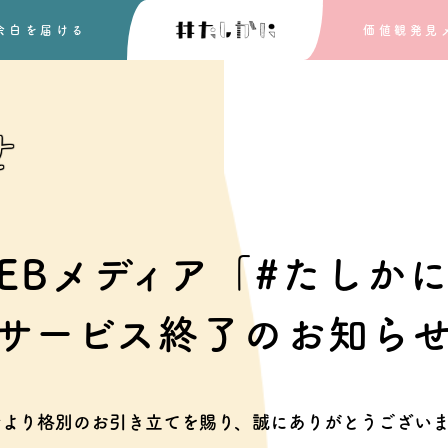
余白を
届ける
価値観発見
せ
EBメディア「#たしか
サービス終了のお知ら
素より格別のお引き立てを賜り、
誠にありがとうございま