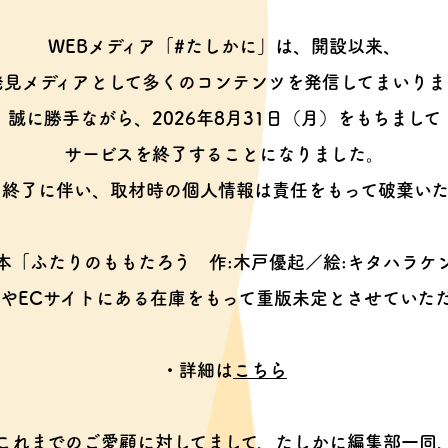
WEBメディア「#たしかに」は、開設以来、
発見メディアとして多くのコンテンツを
発信してまいりま
誠に勝手ながら、2026年8月31日（月）をもちまして
サービスを終了することになりました。
ス終了に伴い、取材時の個人情報は
責任をもって破棄いた
本「ふたりのももたろう
作:木戸優起／絵:キタハラケ
やECサイトにある在庫をもって
重版未定とさせていた
・詳細は
こちら
これまでのご愛顧に対してまして、
たしかに編集部一同