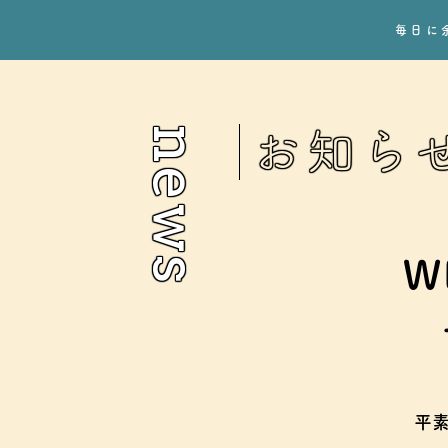
毎日に
news
お知ら
W
平