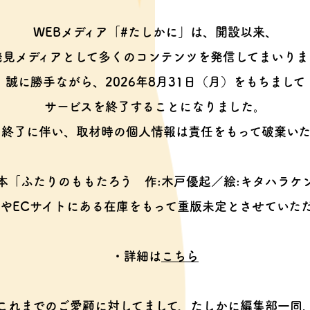
WEBメディア「#たしかに」は、開設以来、
発見メディアとして多くのコンテンツを
発信してまいりま
誠に勝手ながら、2026年8月31日（月）をもちまして
サービスを終了することになりました。
ス終了に伴い、取材時の個人情報は
責任をもって破棄いた
本「ふたりのももたろう
作:木戸優起／絵:キタハラケ
やECサイトにある在庫をもって
重版未定とさせていた
・詳細は
こちら
これまでのご愛顧に対してまして、
たしかに編集部一同