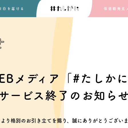
余白を
届ける
価値観発見
せ
EBメディア「#たしか
サービス終了のお知ら
素より格別のお引き立てを賜り、
誠にありがとうございま