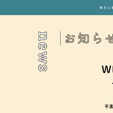
毎日に
news
お知ら
W
平