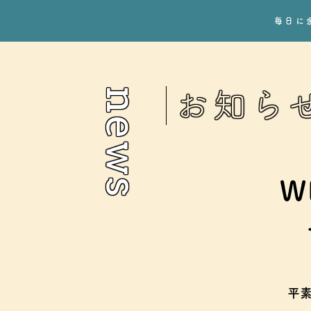
毎日に
news
お知ら
W
平