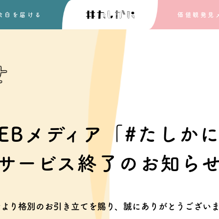
余白を
届ける
価値観発見
せ
EBメディア「#たしか
サービス終了のお知ら
素より格別のお引き立てを賜り、
誠にありがとうございま