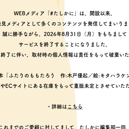
WEBメディア「#たしかに」は、開設以来、
発見メディアとして多くのコンテンツを
発信してまいりま
誠に勝手ながら、2026年8月31日（月）をもちまして
サービスを終了することになりました。
ス終了に伴い、取材時の個人情報は
責任をもって破棄いた
本「ふたりのももたろう
作:木戸優起／絵:キタハラケ
やECサイトにある在庫をもって
重版未定とさせていた
・詳細は
こちら
これまでのご愛顧に対してまして、
たしかに編集部一同