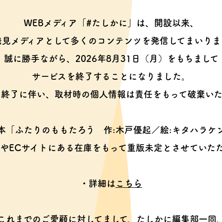
WEBメディア「#たしかに」は、開設以来、
発見メディアとして多くのコンテンツを
発信してまいりま
誠に勝手ながら、2026年8月31日（月）をもちまして
サービスを終了することになりました。
ス終了に伴い、取材時の個人情報は
責任をもって破棄いた
本「ふたりのももたろう
作:木戸優起／絵:キタハラケ
やECサイトにある在庫をもって
重版未定とさせていた
・詳細は
こちら
これまでのご愛顧に対してまして、
たしかに編集部一同