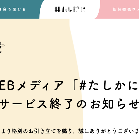
余白を
届ける
価値観発見
せ
EBメディア「#たしか
サービス終了のお知ら
素より格別のお引き立てを賜り、
誠にありがとうございま