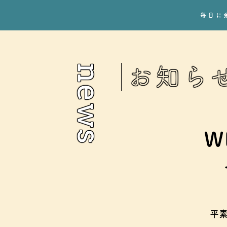
毎日に
news
お知ら
W
平