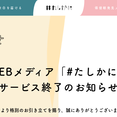
余白を
届ける
価値観発見
せ
EBメディア「#たしか
サービス終了のお知ら
素より格別のお引き立てを賜り、
誠にありがとうございま