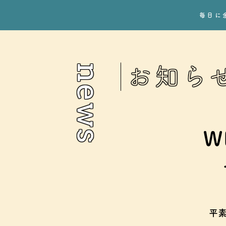
毎日に
news
お知ら
W
平