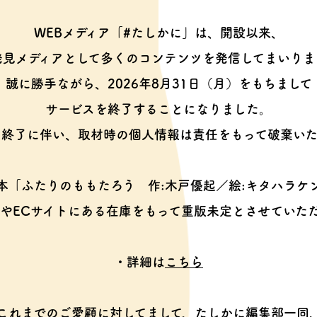
WEBメディア「#たしかに」は、開設以来、
発見メディアとして多くのコンテンツを
発信してまいりま
誠に勝手ながら、2026年8月31日（月）をもちまして
サービスを終了することになりました。
ス終了に伴い、取材時の個人情報は
責任をもって破棄いた
本「ふたりのももたろう
作:木戸優起／絵:キタハラケ
やECサイトにある在庫をもって
重版未定とさせていた
・詳細は
こちら
これまでのご愛顧に対してまして、
たしかに編集部一同