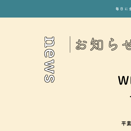
毎日に
news
お知ら
W
平