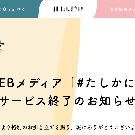
余白を
届ける
価値観発見
せ
EBメディア「#たしか
サービス終了のお知ら
素より格別のお引き立てを賜り、
誠にありがとうございま