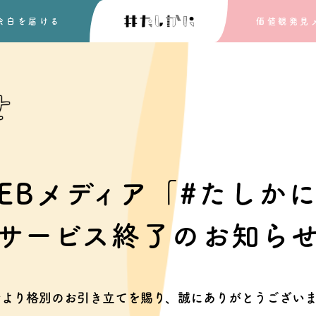
余白を
届ける
価値観発見
せ
EBメディア「#たしか
サービス終了のお知ら
素より格別のお引き立てを賜り、
誠にありがとうございま