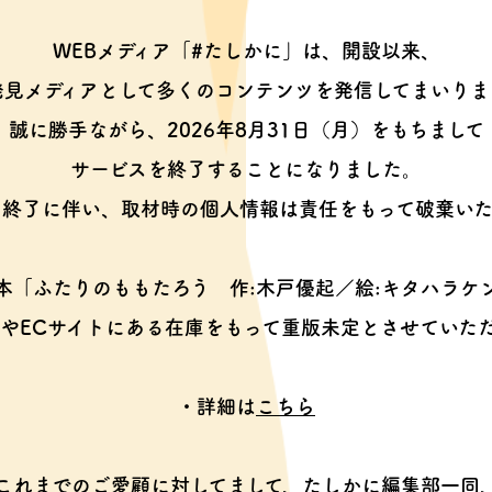
WEBメディア「#たしかに」は、開設以来、
発見メディアとして多くのコンテンツを
発信してまいりま
誠に勝手ながら、2026年8月31日（月）をもちまして
サービスを終了することになりました。
ス終了に伴い、取材時の個人情報は
責任をもって破棄いた
本「ふたりのももたろう
作:木戸優起／絵:キタハラケ
やECサイトにある在庫をもって
重版未定とさせていた
・詳細は
こちら
これまでのご愛顧に対してまして、
たしかに編集部一同