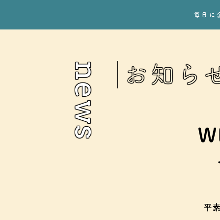
毎日に
news
お知ら
W
平