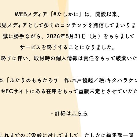
WEBメディア「#たしかに」は、開設以来、
発見メディアとして多くのコンテンツを
発信してまいりま
誠に勝手ながら、2026年8月31日（月）をもちまして
サービスを終了することになりました。
ス終了に伴い、取材時の個人情報は
責任をもって破棄いた
本「ふたりのももたろう
作:木戸優起／絵:キタハラケ
やECサイトにある在庫をもって
重版未定とさせていた
・詳細は
こちら
これまでのご愛顧に対してまして、
たしかに編集部一同