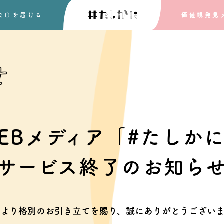
余白を
届ける
価値観発見
せ
EBメディア「#たしか
サービス終了のお知ら
素より格別のお引き立てを賜り、
誠にありがとうございま