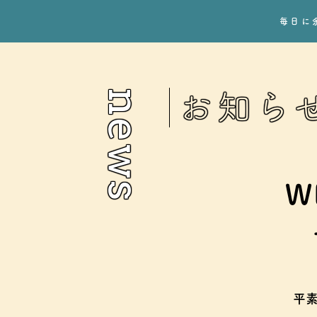
毎日に
news
お知ら
W
平