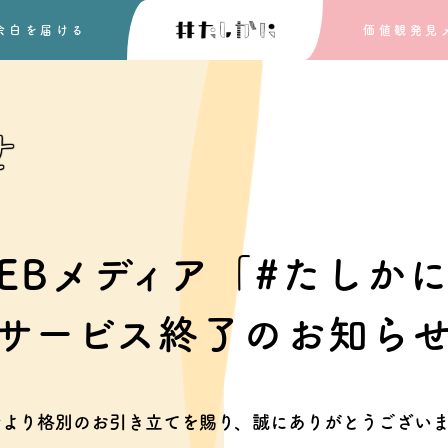
余白を
届ける
価値観発見
せ
EBメディア「#たしか
サービス終了のお知ら
素より格別のお引き立てを賜り、
誠にありがとうございま