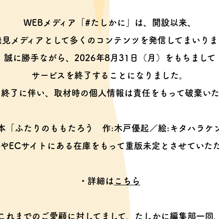
WEBメディア「#たしかに」は、開設以来、
発見メディアとして多くのコンテンツを
発信してまいりま
誠に勝手ながら、2026年8月31日（月）をもちまして
サービスを終了することになりました。
ス終了に伴い、取材時の個人情報は
責任をもって破棄いた
本「ふたりのももたろう
作:木戸優起／絵:キタハラケ
やECサイトにある在庫をもって
重版未定とさせていた
・詳細は
こちら
これまでのご愛顧に対してまして、
たしかに編集部一同