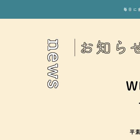
毎日に
news
お知ら
W
平