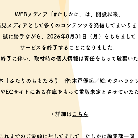
WEBメディア「#たしかに」は、開設以来、
発見メディアとして多くのコンテンツを
発信してまいりま
誠に勝手ながら、2026年8月31日（月）をもちまして
サービスを終了することになりました。
ス終了に伴い、取材時の個人情報は
責任をもって破棄いた
本「ふたりのももたろう
作:木戸優起／絵:キタハラケ
やECサイトにある在庫をもって
重版未定とさせていた
・詳細は
こちら
これまでのご愛顧に対してまして、
たしかに編集部一同