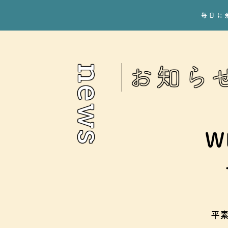
毎日に
news
お知ら
W
平