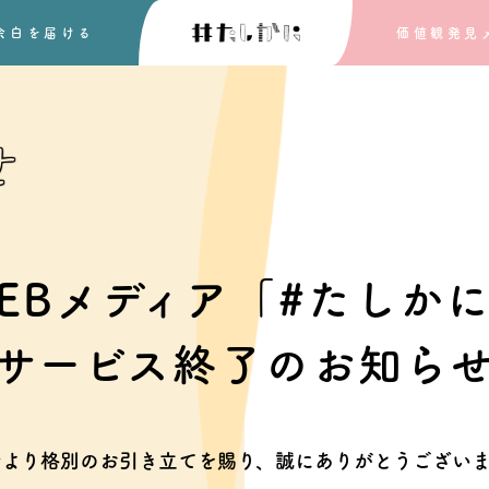
余白を
届ける
価値観発見
せ
EBメディア「#たしか
サービス終了のお知ら
素より格別のお引き立てを賜り、
誠にありがとうございま